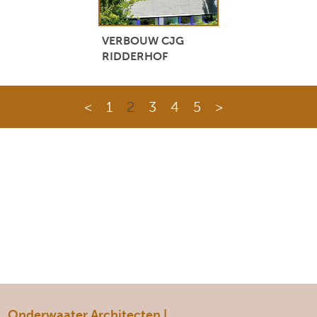
VERBOUW CJG
RIDDERHOF
<
1
2
3
4
5
>
Onderwaater Architecten |