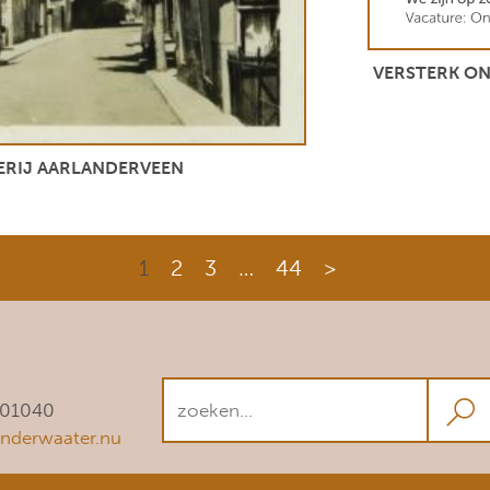
VERSTERK ON
ERIJ AARLANDERVEEN
1
2
3
…
44
>
501040
nderwaater.nu