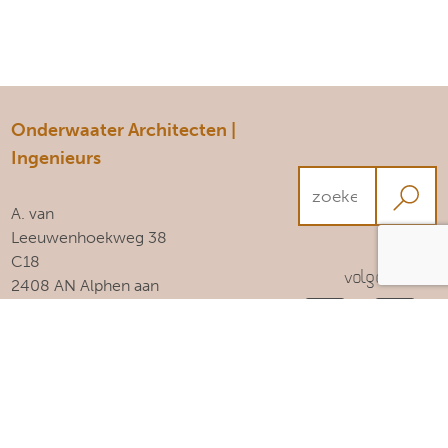
Onderwaater Architecten |
Ingenieurs
A. van
Leeuwenhoekweg 38
C18
Volg ons!
2408 AN Alphen aan
den Rijn
T: 0172-501040
E:
info@onderwaater.nu