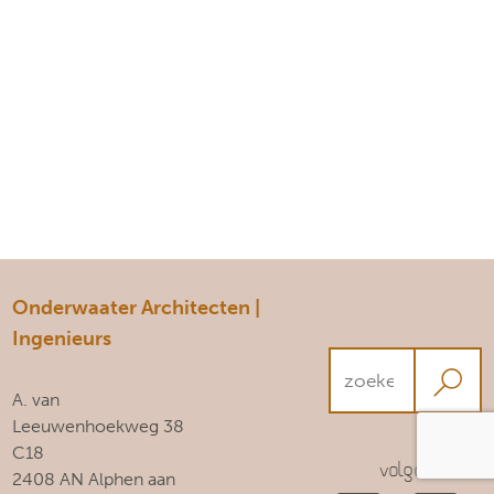
Onderwaater Architecten |
Ingenieurs
A. van
Leeuwenhoekweg 38
C18
Volg ons!
2408 AN Alphen aan