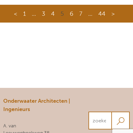
<
1
…
3
4
5
6
7
…
44
>
Onderwaater Architecten |
Ingenieurs
A. van
Leeuwenhoekweg 38