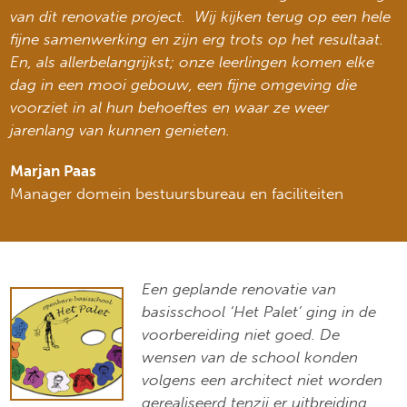
van dit renovatie project. Wij kijken terug op een hele
fijne samenwerking en zijn erg trots op het resultaat.
En, als allerbelangrijkst; onze leerlingen komen elke
dag in een mooi gebouw, een fijne omgeving die
voorziet in al hun behoeftes en waar ze weer
jarenlang van kunnen genieten.
Marjan Paas
Manager domein bestuursbureau en faciliteiten
Een geplande renovatie van
basisschool ‘Het Palet’ ging in de
voorbereiding niet goed. De
wensen van de school konden
volgens een architect niet worden
gerealiseerd tenzij er uitbreiding