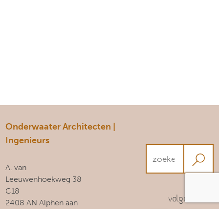
Onderwaater Architecten |
Ingenieurs
A. van
Leeuwenhoekweg 38
C18
Volg ons!
2408 AN Alphen aan
den Rijn