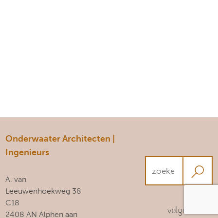
Onderwaater Architecten |
Ingenieurs
A. van
Leeuwenhoekweg 38
C18
Volg ons!
2408 AN Alphen aan